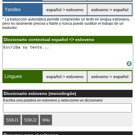
Yandex
español > esloveno
esloveno > español
* La traducción automática permite comprender un texto en lengua extranjera,
pero es raramente precisa y fiable y nunca puede sustituir el trabajo de un
traductor.
Diccionario contextual español <> esloveno
Linguee
español > esloveno
esloveno > español
Diccionario esloveno (monolingüe)
Escriba una palabra en esloveno y seleccione un diccionario
SSKJ1
SSKJ2
Wiki