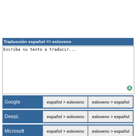
Traducción español <> esloveno
Google
español > esloveno
esloveno > español
DeepL
español > esloveno
esloveno > español
Microsoft
español > esloveno
esloveno > español