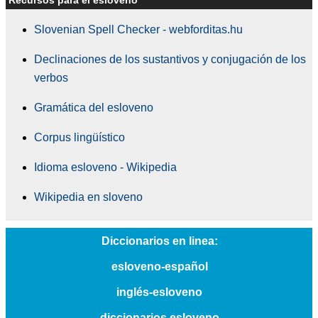
Recursos para el esloveno
Slovenian Spell Checker - webforditas.hu
Declinaciones de los sustantivos y conjugación de los
verbos
Gramática del esloveno
Corpus lingüístico
Idioma esloveno - Wikipedia
Wikipedia en sloveno
Diccionarios en linea:
esloveno-español
inglés-esloveno
diccionarios esloveno