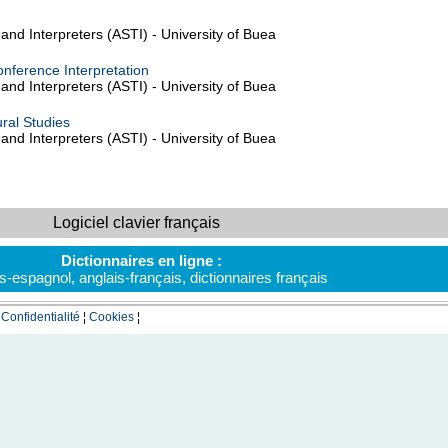
and Interpreters (ASTI) - University of Buea
onference Interpretation
and Interpreters (ASTI) - University of Buea
ural Studies
and Interpreters (ASTI) - University of Buea
Logiciel clavier français
Dictionnaires en ligne :
is-espagnol
,
anglais-français
,
dictionnaires français
¦
Confidentialité
¦
Cookies
¦