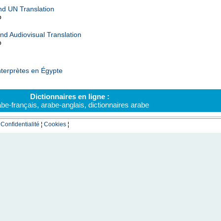
nd UN Translation
o
nd Audiovisual Translation
o
nterprètes en Égypte
Dictionnaires en ligne :
abe-français
,
arabe-anglais
,
dictionnaires arabe
¦
Confidentialité
¦
Cookies
¦