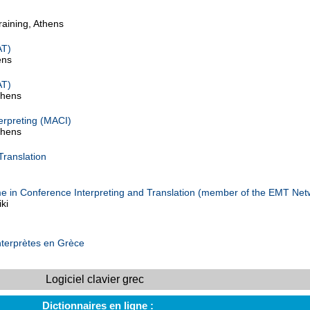
raining, Athens
AT)
ens
AT)
thens
terpreting (MACI)
thens
Translation
 in Conference Interpreting and Translation (member of the EMT Net
ki
nterprètes en Grèce
Logiciel clavier grec
Dictionnaires en ligne :