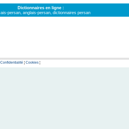
Dictionnaires en ligne :
çais-persan
,
anglais-persan
,
dictionnaires persan
¦
Confidentialité
¦
Cookies
¦