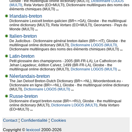
Glosbe - the multilingual online dictionary (MULTI),
Dictionnaire LOGOS
(MULTI)
, Reta Vortaro (EO>MULTI), Dictionnaire multilingues des noms des
éléments chimiques (MULTI)
...
Irlandais-breton
Dictionnaire Lexicelt breton-galicien (BR<->GA), Glosbe - the multilingual
online dictionary (MULTI), Reta Vortaro (EO>MULTI), Geonames - Pays du
Monde (MULTI)
...
Italien-breton
De Judicibus - Dictionnaire général breton-italien (BR<->IT), Glosbe - the
multilingual online dictionary (MULTI),
Dictionnaire LOGOS (MULTI)
,
Dictionnaire multilingues des noms des éléments chimiques (MULTI)
...
Latin-breton
Petit glossaire des champignons - 2005 (BR-FR-LA), Le Catholicon de
Jehan Lagadeuc, édition Calvez, 1499 (BR-FR-LA), Glosbe - the
multilingual online dictionary (MULTI),
Dictionnaire LOGOS (MULTI)
...
Néerlandais-breton
The Jan Deloof Breton-Dutch Dictionary (BR<->NL), Woordenboek.eu -
Dictionnaire en ligne (BR<-<NL), Glosbe - the multilingual online dictionary
(MULTI),
Dictionnaire LOGOS (MULTI)
...
Russe-breton
Dictionnaire d'argot breton-russe (BR<->RU), Glosbe - the multilingual
online dictionary (MULTI),
Dictionnaire LOGOS (MULTI)
, Reta Vortaro
(EO>MULTI)
...
Contact
¦
Confidentialité
¦
Cookies
Copyright ©
lexicool
2000-2026