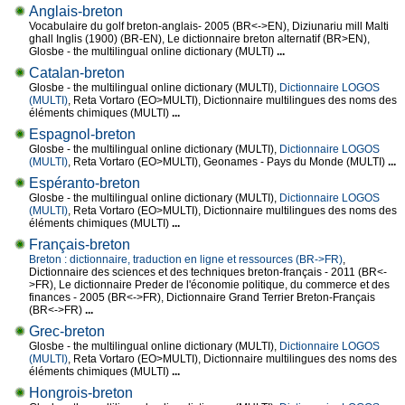
Anglais-breton
Vocabulaire du golf breton-anglais- 2005 (BR<->EN), Diziunariu mill Malti
ghall Inglis (1900) (BR-EN), Le dictionnaire breton alternatif (BR>EN),
Glosbe - the multilingual online dictionary (MULTI)
...
Catalan-breton
Glosbe - the multilingual online dictionary (MULTI),
Dictionnaire LOGOS
(MULTI)
, Reta Vortaro (EO>MULTI), Dictionnaire multilingues des noms des
éléments chimiques (MULTI)
...
Espagnol-breton
Glosbe - the multilingual online dictionary (MULTI),
Dictionnaire LOGOS
(MULTI)
, Reta Vortaro (EO>MULTI), Geonames - Pays du Monde (MULTI)
...
Espéranto-breton
Glosbe - the multilingual online dictionary (MULTI),
Dictionnaire LOGOS
(MULTI)
, Reta Vortaro (EO>MULTI), Dictionnaire multilingues des noms des
éléments chimiques (MULTI)
...
Français-breton
Breton : dictionnaire, traduction en ligne et ressources (BR->FR)
,
Dictionnaire des sciences et des techniques breton-français - 2011 (BR<-
>FR), Le dictionnaire Preder de l'économie politique, du commerce et des
finances - 2005 (BR<->FR), Dictionnaire Grand Terrier Breton-Français
(BR<->FR)
...
Grec-breton
Glosbe - the multilingual online dictionary (MULTI),
Dictionnaire LOGOS
(MULTI)
, Reta Vortaro (EO>MULTI), Dictionnaire multilingues des noms des
éléments chimiques (MULTI)
...
Hongrois-breton