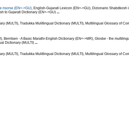
e e risorse (EN<->GU)
, English-Gujarati Lexicon (EN<->GU), Dizionario Shabdkosh 
sh to Gujarati Dictionary (EN<->GU)
...
onary (MULTI), Tradukka Mulitlingual Dictionary (MULTI), Multilingual Glossary of 
, Berntsen - A Basic Marathi-English Dictionary (EN<->MR), Glosbe - the multilingu
ual Dictionary (MULTI)
...
onary (MULTI), Tradukka Mulitlingual Dictionary (MULTI), Multilingual Glossary of 