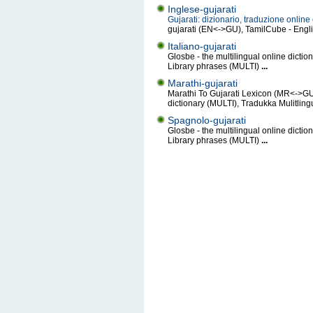
Inglese-gujarati
Gujarati: dizionario, traduzione onlin
gujarati (EN<->GU), TamilCube - Engli
Italiano-gujarati
Glosbe - the multilingual online dicti
Library phrases (MULTI)
...
Marathi-gujarati
Marathi To Gujarati Lexicon (MR<->GU)
dictionary (MULTI), Tradukka Mulitling
Spagnolo-gujarati
Glosbe - the multilingual online dicti
Library phrases (MULTI)
...