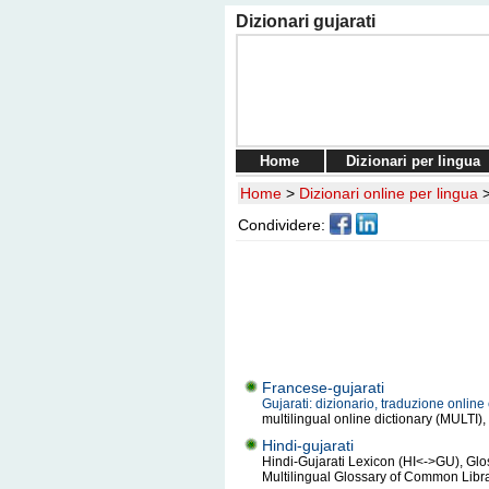
Dizionari gujarati
Home
Dizionari per lingua
Home
>
Dizionari online per lingua
Condividere:
Francese-gujarati
Gujarati: dizionario, traduzione onlin
multilingual online dictionary (MULTI)
Hindi-gujarati
Hindi-Gujarati Lexicon (HI<->GU), Glos
Multilingual Glossary of Common Libr