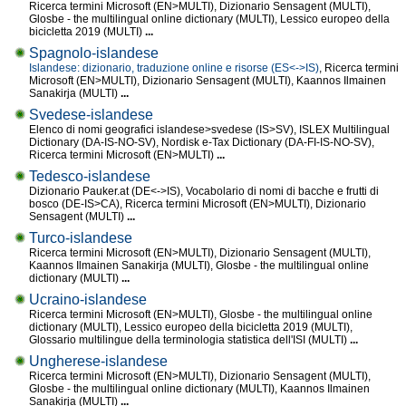
Ricerca termini Microsoft (EN>MULTI), Dizionario Sensagent (MULTI),
Glosbe - the multilingual online dictionary (MULTI), Lessico europeo della
bicicletta 2019 (MULTI)
...
Spagnolo-islandese
Islandese: dizionario, traduzione online e risorse (ES<->IS)
, Ricerca termini
Microsoft (EN>MULTI), Dizionario Sensagent (MULTI), Kaannos Ilmainen
Sanakirja (MULTI)
...
Svedese-islandese
Elenco di nomi geografici islandese>svedese (IS>SV), ISLEX Multilingual
Dictionary (DA-IS-NO-SV), Nordisk e-Tax Dictionary (DA-FI-IS-NO-SV),
Ricerca termini Microsoft (EN>MULTI)
...
Tedesco-islandese
Dizionario Pauker.at (DE<->IS), Vocabolario di nomi di bacche e frutti di
bosco (DE-IS>CA), Ricerca termini Microsoft (EN>MULTI), Dizionario
Sensagent (MULTI)
...
Turco-islandese
Ricerca termini Microsoft (EN>MULTI), Dizionario Sensagent (MULTI),
Kaannos Ilmainen Sanakirja (MULTI), Glosbe - the multilingual online
dictionary (MULTI)
...
Ucraino-islandese
Ricerca termini Microsoft (EN>MULTI), Glosbe - the multilingual online
dictionary (MULTI), Lessico europeo della bicicletta 2019 (MULTI),
Glossario multilingue della terminologia statistica dell'ISI (MULTI)
...
Ungherese-islandese
Ricerca termini Microsoft (EN>MULTI), Dizionario Sensagent (MULTI),
Glosbe - the multilingual online dictionary (MULTI), Kaannos Ilmainen
Sanakirja (MULTI)
...