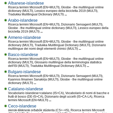
Albanese-islandese
Ricerca termini Microsoft (EN>MULTI), Glosbe - the multilingual online
dictionary (MULTI), Lessico europeo della bicicletta 2019 (MULTI),
Tradukka Mulitlingual Dictionary (MULTI)
...
Arabo-islandese
Ricerca termini Microsoft (EN>MULTI), Dizionario Sensagent (MULTI),
Glosbe - the multilingual online dictionary (MULTI), Lessico europeo della
bicicletta 2019 (MULTI)
...
Armeno-islandese
Ricerca termini Microsoft (EN>MULTI), Glosbe - the multilingual online
dictionary (MULTI), Tradukka Mulitlingual Dictionary (MULTI), Dizionario
multilingue dei nomi degli elementi chimici (MULTI)
...
Basco-islandese
Ricerca termini Microsoft (EN>MULTI), Glosbe - the multilingual online
dictionary (MULTI), Glossario multilingue della terminologia statistica
dell'ISI (MULTI), Tradukka Mulitlingual Dictionary (MULTI)
...
Bulgaro-islandese
Ricerca termini Microsoft (EN>MULTI), Dizionario Sensagent (MULTI),
Kaannos Ilmainen Sanakirja (MULTI), Glosbe - the multilingual online
dictionary (MULTI)
...
Catalano-islandese
Vocabolario islandese>catalano (IS>CA), Vocabolario di nomi di bacche e
frutti di bosco (DE-IS>CA), Dizionario degli uccelli (IS>CA-LA), Ricerca
termini Microsoft (EN>MULTI)
...
Ceco-islandese
slensk-tékknesk orðabók stúdenta (CS<->IS), Ricerca termini Microsoft