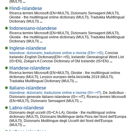
(MULTI)
...
Hindi-islandese
Ricerca termini Microsoft (EN>MULTI), Dizionario Sensagent (MULTI),
Glosbe - the multilingual online dictionary (MULTI), Tradukka Mulitlingual
Dictionary (MULTI)
...
Indonesiano-islandese
Ricerca termini Microsoft (EN>MULTI), Dizionario Sensagent (MULTI),
Glosbe - the multilingual online dictionary (MULTI), Tradukka Mulitlingual
Dictionary (MULTI)
...
Inglese-islandese
Islandese: dizionario, traduzione online e risorse (EN<->IS)
, Concise
Icelandic-English Dictionary(EN<->IS), Icelandic Genealogical Word List
(IS>EN), Zoëga's A Concise Dictionary of Old Icelandic (IS>EN)
...
Irlandese-islandese
Ricerca termini Microsoft (EN>MULTI), Glosbe - the multilingual online
dictionary (MULTI), Lessico europeo della bicicletta 2019 (MULTI),
Tradukka Mulitlingual Dictionary (MULTI)
...
Italiano-islandese
Islandese: dizionario, traduzione online e risorse (IS<->IT)
, De Judicibus -
Dizionario generale italiano-islandese (IS<->IT), Ricerca termini Microsoft
(EN>MULTI), Dizionario Sensagent (MULTI)
...
Latino-islandese
Dizionario degli uccelli (IS>CA-LA), Glosbe - the multilingual online
dictionary (MULTI), Dizionario Multilingue della Flora del Nord dell'Europa
(MULTI), Dizionario Multilingue degli Uccelli del Nord dell'Europa
(MULTI)
...