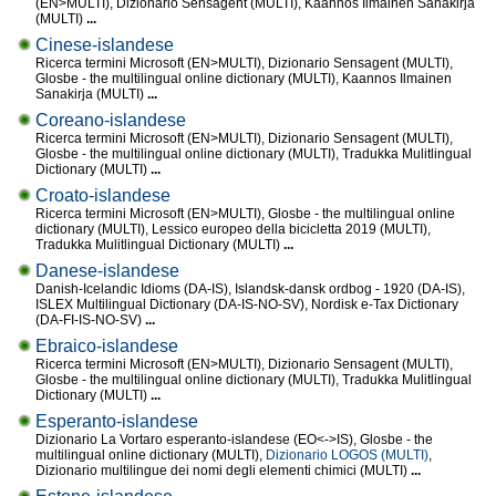
(EN>MULTI), Dizionario Sensagent (MULTI), Kaannos Ilmainen Sanakirja
(MULTI)
...
Cinese-islandese
Ricerca termini Microsoft (EN>MULTI), Dizionario Sensagent (MULTI),
Glosbe - the multilingual online dictionary (MULTI), Kaannos Ilmainen
Sanakirja (MULTI)
...
Coreano-islandese
Ricerca termini Microsoft (EN>MULTI), Dizionario Sensagent (MULTI),
Glosbe - the multilingual online dictionary (MULTI), Tradukka Mulitlingual
Dictionary (MULTI)
...
Croato-islandese
Ricerca termini Microsoft (EN>MULTI), Glosbe - the multilingual online
dictionary (MULTI), Lessico europeo della bicicletta 2019 (MULTI),
Tradukka Mulitlingual Dictionary (MULTI)
...
Danese-islandese
Danish-Icelandic Idioms (DA-IS), Islandsk-dansk ordbog - 1920 (DA-IS),
ISLEX Multilingual Dictionary (DA-IS-NO-SV), Nordisk e-Tax Dictionary
(DA-FI-IS-NO-SV)
...
Ebraico-islandese
Ricerca termini Microsoft (EN>MULTI), Dizionario Sensagent (MULTI),
Glosbe - the multilingual online dictionary (MULTI), Tradukka Mulitlingual
Dictionary (MULTI)
...
Esperanto-islandese
Dizionario La Vortaro esperanto-islandese (EO<->IS), Glosbe - the
multilingual online dictionary (MULTI),
Dizionario LOGOS (MULTI)
,
Dizionario multilingue dei nomi degli elementi chimici (MULTI)
...