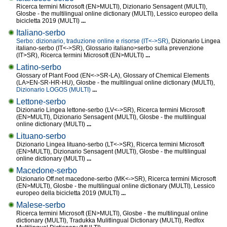
Ricerca termini Microsoft (EN>MULTI), Dizionario Sensagent (MULTI),
Glosbe - the multilingual online dictionary (MULTI), Lessico europeo della
bicicletta 2019 (MULTI)
...
Italiano-serbo
Serbo: dizionario, traduzione online e risorse (IT<->SR)
, Dizionario Lingea
italiano-serbo (IT<->SR), Glossario italiano>serbo sulla prevenzione
(IT>SR), Ricerca termini Microsoft (EN>MULTI)
...
Latino-serbo
Glossary of Plant Food (EN<->SR-LA), Glossary of Chemical Elements
(LA>EN-SR-HR-HU), Glosbe - the multilingual online dictionary (MULTI),
Dizionario LOGOS (MULTI)
...
Lettone-serbo
Dizionario Lingea lettone-serbo (LV<->SR), Ricerca termini Microsoft
(EN>MULTI), Dizionario Sensagent (MULTI), Glosbe - the multilingual
online dictionary (MULTI)
...
Lituano-serbo
Dizionario Lingea lituano-serbo (LT<->SR), Ricerca termini Microsoft
(EN>MULTI), Dizionario Sensagent (MULTI), Glosbe - the multilingual
online dictionary (MULTI)
...
Macedone-serbo
Dizionario Off.net macedone-serbo (MK<->SR), Ricerca termini Microsoft
(EN>MULTI), Glosbe - the multilingual online dictionary (MULTI), Lessico
europeo della bicicletta 2019 (MULTI)
...
Malese-serbo
Ricerca termini Microsoft (EN>MULTI), Glosbe - the multilingual online
dictionary (MULTI), Tradukka Mulitlingual Dictionary (MULTI), Redfox