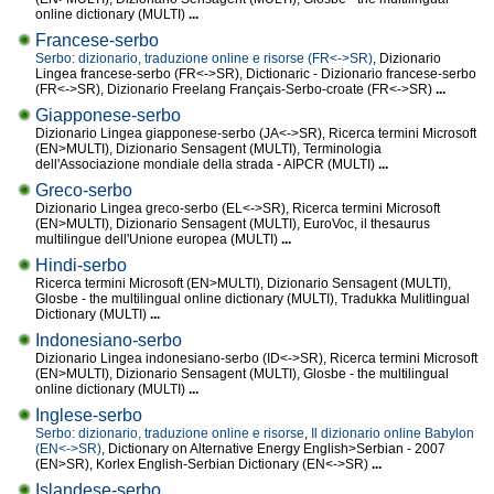
online dictionary (MULTI)
...
Francese-serbo
Serbo: dizionario, traduzione online e risorse (FR<->SR)
, Dizionario
Lingea francese-serbo (FR<->SR), Dictionaric - Dizionario francese-serbo
(FR<->SR), Dizionario Freelang Français-Serbo-croate (FR<->SR)
...
Giapponese-serbo
Dizionario Lingea giapponese-serbo (JA<->SR), Ricerca termini Microsoft
(EN>MULTI), Dizionario Sensagent (MULTI), Terminologia
dell'Associazione mondiale della strada - AIPCR (MULTI)
...
Greco-serbo
Dizionario Lingea greco-serbo (EL<->SR), Ricerca termini Microsoft
(EN>MULTI), Dizionario Sensagent (MULTI), EuroVoc, il thesaurus
multilingue dell'Unione europea (MULTI)
...
Hindi-serbo
Ricerca termini Microsoft (EN>MULTI), Dizionario Sensagent (MULTI),
Glosbe - the multilingual online dictionary (MULTI), Tradukka Mulitlingual
Dictionary (MULTI)
...
Indonesiano-serbo
Dizionario Lingea indonesiano-serbo (ID<->SR), Ricerca termini Microsoft
(EN>MULTI), Dizionario Sensagent (MULTI), Glosbe - the multilingual
online dictionary (MULTI)
...
Inglese-serbo
Serbo: dizionario, traduzione online e risorse
,
Il dizionario online Babylon
(EN<->SR)
, Dictionary on Alternative Energy English>Serbian - 2007
(EN>SR), Korlex English-Serbian Dictionary (EN<->SR)
...
Islandese-serbo