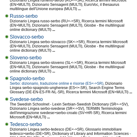
Dizionario Lingea rumeno-serbo (RO<->SR), Ricerca termini Microsoft
(EN>MULTI), Dizionario Sensagent (MULTI), EuroVoc, il thesaurus
multilingue dell'Unione europea (MULTI)
...
Russo-serbo
Dizionario Lingea russo-serbo (RU<->SR), Ricerca termini Microsoft
(EN>MULTI), Dizionario Sensagent (MULTI), Glosbe - the multilingual
online dictionary (MULTI)
...
Slovacco-serbo
Dizionario Lingea serbo-slovacco (SK<->SR), Ricerca termini Microsoft
(EN>MULTI), Dizionario Sensagent (MULTI), Glosbe - the multilingual
online dictionary (MULTI)
...
Sloveno-serbo
Dizionario Lingea serbo-sloveno (SL<->SR), Ricerca termini Microsoft
(EN>MULTI), Dizionario Sensagent (MULTI), Glosbe - the multilingual
online dictionary (MULTI)
...
Spagnolo-serbo
Serbo: dizionario, traduzione online e risorse (ES<->SR)
, Dizionario
Lingea serbo-spagnolo-ungherese (ES<>-SR), Search Engine Terms
Glossary (DE-EN-ES-FR-NL-SR), Ricerca termini Microsoft (EN>MULTI)
...
Svedese-serbo
The Swedish Schoolnet - Lexin Serbian-Swedish Dictionary (SR<->SV),
Dizionario Lingea serbo-svedese (SR<->SV), TERMIN Terminologia
dell'immigrazione svedese>serbo-croato (SV>HR-SR), Ricerca termini
Microsoft (EN>MULTI)
...
Tedesco-serbo
Dizionario Lingea serbo-tedesco (DE<->SR), Glossario immobiliare
tedesco>serbo (DE>SR), Dictionary of Library and Information Sciences -