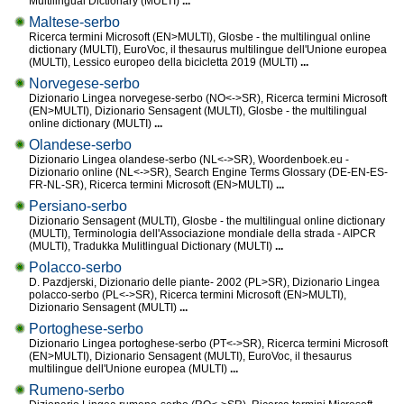
Multilingual Dictionary (MULTI)
...
Maltese-serbo
Ricerca termini Microsoft (EN>MULTI), Glosbe - the multilingual online
dictionary (MULTI), EuroVoc, il thesaurus multilingue dell'Unione europea
(MULTI), Lessico europeo della bicicletta 2019 (MULTI)
...
Norvegese-serbo
Dizionario Lingea norvegese-serbo (NO<->SR), Ricerca termini Microsoft
(EN>MULTI), Dizionario Sensagent (MULTI), Glosbe - the multilingual
online dictionary (MULTI)
...
Olandese-serbo
Dizionario Lingea olandese-serbo (NL<->SR), Woordenboek.eu -
Dizionario online (NL<->SR), Search Engine Terms Glossary (DE-EN-ES-
FR-NL-SR), Ricerca termini Microsoft (EN>MULTI)
...
Persiano-serbo
Dizionario Sensagent (MULTI), Glosbe - the multilingual online dictionary
(MULTI), Terminologia dell'Associazione mondiale della strada - AIPCR
(MULTI), Tradukka Mulitlingual Dictionary (MULTI)
...
Polacco-serbo
D. Pazdjerski, Dizionario delle piante- 2002 (PL>SR), Dizionario Lingea
polacco-serbo (PL<->SR), Ricerca termini Microsoft (EN>MULTI),
Dizionario Sensagent (MULTI)
...
Portoghese-serbo
Dizionario Lingea portoghese-serbo (PT<->SR), Ricerca termini Microsoft
(EN>MULTI), Dizionario Sensagent (MULTI), EuroVoc, il thesaurus
multilingue dell'Unione europea (MULTI)
...
Rumeno-serbo