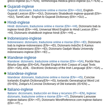
greco-inglese (EL<->EN), Terminologia medica greco-inglese (EL<->EN)
...
Gujarati-inglese
Gujarati: dizionario, traduzione online e risorse (EN<->GU)
, English-
Gujarati Lexicon (EN<->GU), Dizionario Shabdkosh inglese-gujarati (EN<-
>GU), TamilCube - English to Gujarati Dictionary (EN<->GU)
...
Hindi-inglese
Hindi: dizionario, traduzione online e risorse (EN<->HI)
, Dizionario bab.la
inglese-hindi (EN<->HI), Universal Word English to Hindi Lexicon (EN<-
>HI), Dizionario shabdkosh inglese-hindi (EN<->HI)
...
Indonesiano-inglese
Indonesiano: dizionario, traduzione online e risorse (EN<->ID)
, Dizionario
bab.la inglese-indonesiano (EN<->ID), Dizionario IndoDic E-Kamus
inglese-indonesiano (EN<->ID), Dizionario Gadjah Mada University
indonesiano-inglese (EN<->ID)
...
Irlandese-inglese
Irlandese: dizionario, traduzione online e risorse (EN<->GA)
, Foclóir Nua
Béarla-Gaeilge (EN>GA), Parallel English-Irish Corpus of Legal Texts
(EN<->GA), eDIL - Electronic Dictionary of the Irish Language (EN<->GA)
...
Islandese-inglese
Islandese: dizionario, traduzione online e risorse (EN<->IS)
, Concise
Icelandic-English Dictionary(EN<->IS), Icelandic Genealogical Word List
(IS>EN), Zoëga's A Concise Dictionary of Old Icelandic (IS>EN)
...
Italiano-inglese
Italiano: diccionario, traducción en línea y recursos (IT<->EN)
,
Inglese:
dizionario, traduzione online e risorse (EN<->IT)
, Dizionario Larousse
inglese-italiano (EN<->IT), Dizionario WordReference.com inglese-italiano
(EN<->IT)
...