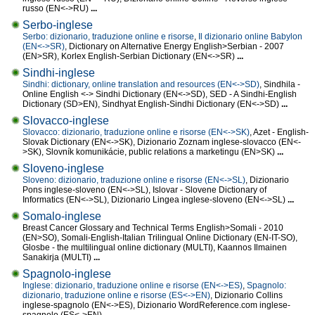
russo (EN<->RU)
...
Serbo-inglese
Serbo: dizionario, traduzione online e risorse
,
Il dizionario online Babylon
(EN<->SR)
, Dictionary on Alternative Energy English>Serbian - 2007
(EN>SR), Korlex English-Serbian Dictionary (EN<->SR)
...
Sindhi-inglese
Sindhi: dictionary, online translation and resources (EN<->SD)
, Sindhila -
Online English <-> Sindhi Dictionary (EN<->SD), SED - A Sindhi-English
Dictionary (SD>EN), Sindhyat English-Sindhi Dictionary (EN<->SD)
...
Slovacco-inglese
Slovacco: dizionario, traduzione online e risorse (EN<->SK)
, Azet - English-
Slovak Dictionary (EN<->SK), Dizionario Zoznam inglese-slovacco (EN<-
>SK), Slovník komunikácie, public relations a marketingu (EN>SK)
...
Sloveno-inglese
Sloveno: dizionario, traduzione online e risorse (EN<->SL)
, Dizionario
Pons inglese-sloveno (EN<->SL), Islovar - Slovene Dictionary of
Informatics (EN<->SL), Dizionario Lingea inglese-sloveno (EN<->SL)
...
Somalo-inglese
Breast Cancer Glossary and Technical Terms English>Somali - 2010
(EN>SO), Somali-English-Italian Trilingual Online Dictionary (EN-IT-SO),
Glosbe - the multilingual online dictionary (MULTI), Kaannos Ilmainen
Sanakirja (MULTI)
...
Spagnolo-inglese
Inglese: dizionario, traduzione online e risorse (EN<->ES)
,
Spagnolo:
dizionario, traduzione online e risorse (ES<->EN)
, Dizionario Collins
inglese-spagnolo (EN<->ES), Dizionario WordReference.com inglese-