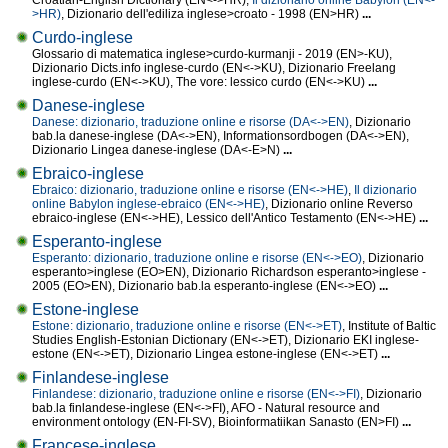
Croatian-English Dictionary (EN<->HR),
Il dizionario online Babylon (EN<-
>HR)
, Dizionario dell'ediliza inglese>croato - 1998 (EN>HR)
...
Curdo-inglese
Glossario di matematica inglese>curdo-kurmanji - 2019 (EN>-KU),
Dizionario Dicts.info inglese-curdo (EN<->KU), Dizionario Freelang
inglese-curdo (EN<->KU), The vore: lessico curdo (EN<->KU)
...
Danese-inglese
Danese: dizionario, traduzione online e risorse (DA<->EN)
, Dizionario
bab.la danese-inglese (DA<->EN), Informationsordbogen (DA<->EN),
Dizionario Lingea danese-inglese (DA<-E>N)
...
Ebraico-inglese
Ebraico: dizionario, traduzione online e risorse (EN<->HE)
,
Il dizionario
online Babylon inglese-ebraico (EN<->HE)
, Dizionario online Reverso
ebraico-inglese (EN<->HE), Lessico dell'Antico Testamento (EN<->HE)
...
Esperanto-inglese
Esperanto: dizionario, traduzione online e risorse (EN<->EO)
, Dizionario
esperanto>inglese (EO>EN), Dizionario Richardson esperanto>inglese -
2005 (EO>EN), Dizionario bab.la esperanto-inglese (EN<->EO)
...
Estone-inglese
Estone: dizionario, traduzione online e risorse (EN<->ET)
, Institute of Baltic
Studies English-Estonian Dictionary (EN<->ET), Dizionario EKI inglese-
estone (EN<->ET), Dizionario Lingea estone-inglese (EN<->ET)
...
Finlandese-inglese
Finlandese: dizionario, traduzione online e risorse (EN<->FI)
, Dizionario
bab.la finlandese-inglese (EN<->FI), AFO - Natural resource and
environment ontology (EN-FI-SV), Bioinformatiikan Sanasto (EN>FI)
...
Francese-inglese