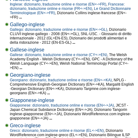
Inglese: dizionario, traduzione online e risorse (EN<->FR)
,
Francese:
dizionario, traduzione online e risorse (FR<->EN)
,
Le Grand Dictionnaire
Terminologique (EN<->FR)
, Dizionario Collins inglese-francese (EN<-
>FR)
...
Gallego-inglese
Gallego: dizionario, traduzione online e risorse (EN<->GL)
, Dizionario
CLUVI inglese-gallego - 2008 (EN<->GL), SNL-USC. - Glossario di diritto
internazionale - 2012 (GL>EN-ES), Dizionario dei prodotti alimentari e
della ristorazione - 2012 (EN-ES-GL)
...
Gallese-inglese
Gallese: dizionario, traduzione online e risorse (CY<->EN)
, The Welsh
Academy English - Welsh Dictionary (CY<->EN), GPC - A Dictionary of the
Welsh Language (CY<->EN), Welsh National Terminology Portal (CY<-
>EN)
...
Georgiano-inglese
Georgiano: dizionario, traduzione online e risorse (EN<->KA)
, NPLG -
Comprehensive English-Georgian Dictionary (EN<->KA), Margaliti English
-Georgian Dictionary (EN<->KA), Dizionario Targmne.com inglese-
georgiano (EN<->KA)
...
Giapponese-inglese
Giapponese: dizionario, traduzione online e risorse (EN<->JA)
, JICST -
Japan Chemical Substance Dictionary (EN<->JA), Dizionario Tangorin
inglese-giapponese (EN<->JA), Dizionario WordReference.com inglese-
giapponese (EN<->JA)
...
Greco-inglese
Greco: dizionario, traduzione online e risorse (EL<->EN)
, Dizionario
WordReference.com inglese-greco (EL<->EN), Dizionario Bilingue ILSP