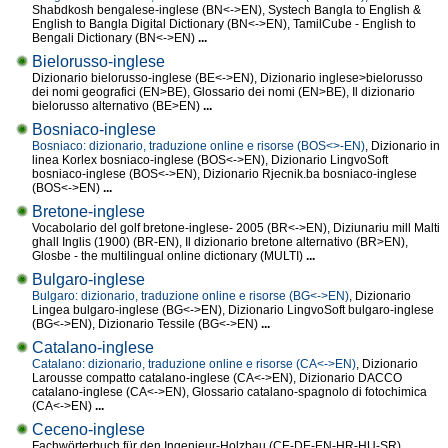
Shabdkosh bengalese-inglese (BN<->EN), Systech Bangla to English &
English to Bangla Digital Dictionary (BN<->EN), TamilCube - English to
Bengali Dictionary (BN<->EN)
...
Bielorusso-inglese
Dizionario bielorusso-inglese (BE<->EN), Dizionario inglese>bielorusso
dei nomi geografici (EN>BE), Glossario dei nomi (EN>BE), Il dizionario
bielorusso alternativo (BE>EN)
...
Bosniaco-inglese
Bosniaco: dizionario, traduzione online e risorse (BOS<>-EN)
, Dizionario in
linea Korlex bosniaco-inglese (BOS<->EN), Dizionario LingvoSoft
bosniaco-inglese (BOS<->EN), Dizionario Rjecnik.ba bosniaco-inglese
(BOS<->EN)
...
Bretone-inglese
Vocabolario del golf bretone-inglese- 2005 (BR<->EN), Diziunariu mill Malti
ghall Inglis (1900) (BR-EN), Il dizionario bretone alternativo (BR>EN),
Glosbe - the multilingual online dictionary (MULTI)
...
Bulgaro-inglese
Bulgaro: dizionario, traduzione online e risorse (BG<->EN)
, Dizionario
Lingea bulgaro-inglese (BG<->EN), Dizionario LingvoSoft bulgaro-inglese
(BG<->EN), Dizionario Tessile (BG<->EN)
...
Catalano-inglese
Catalano: dizionario, traduzione online e risorse (CA<->EN)
, Dizionario
Larousse compatto catalano-inglese (CA<->EN), Dizionario DACCO
catalano-inglese (CA<->EN), Glossario catalano-spagnolo di fotochimica
(CA<->EN)
...
Ceceno-inglese
Fachwörterbuch für den Ingenieur-Holzbau (CE-DE-EN-HR-HU-SR),