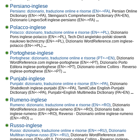
Persiano-inglese
Persiano: dizionario, traduzione online e risorse (EN<->FA)
, Persian Online
Dictionary (EN<->FA), Steingass's Comprehensive Dictionary (FA>EN),
Dizionario LingvoSoft inglese-persiano (EN<->FA)
...
Polacco-inglese
Polacco: dizionario, traduzione online e risorse (EN<->PL)
, Dizionario
Pons inglese-polacco (EN<->PL), Tech-Dict angielsko-polski slownik
naukowo techniczny (EN<->PL), Dizionario WordReference.com inglese-
polacco (EN<->PL)
...
Portoghese-inglese
Portoghese: dizionario, traduzione online e risorse (PT<->EN)
, Dizionario
WordReference.com inglese-portoghese (EN<->PT), Dizionario Porto
Editora inglese-portoghese (EN<->PT), Dizionario online Collins - Reverso
inglese-portoghese (EN<->PT)
...
Punjabi-inglese
Punjabi: dizionario, traduzione online e risorse (EN<->PA)
, Dizionario
Shabdkosh inglese-punjabi (EN<->PA), TamilCube English-Punjabi
Dictionary (EN<->PA), Punjabi>English Multimedia Dictionary (PA>EN)
...
Rumeno-inglese
Rumeno: dizionario, traduzione online e risorse (EN<->RO)
, Dizionario
WordReference.com inglese-rumeno (EN<->RO), Dizionario bab.la
inglese-rumeno (EN<->RO), Reverso - Dizionario online inglese-rumeno
(EN<->RO)
...
Russo-inglese
Russo: dizionario, traduzione online e risorse (EN<->RU)
,
Dizionario
Multitran inglese-russo (EN<->RU)
, Dizionario WordReference.com
inglese-russo (EN<->RU), Dizionario online Collins - Reverso inglese-