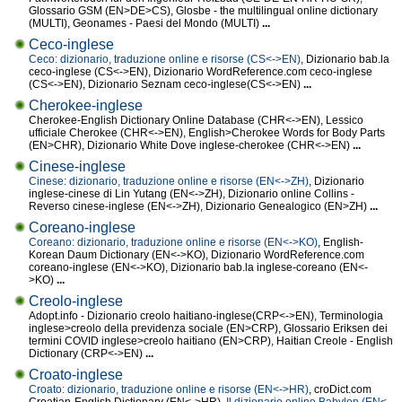
Glossario GSM (EN>DE>CS), Glosbe - the multilingual online dictionary
(MULTI), Geonames - Paesi del Mondo (MULTI)
...
Ceco-inglese
Ceco: dizionario, traduzione online e risorse (CS<->EN)
, Dizionario bab.la
ceco-inglese (CS<->EN), Dizionario WordReference.com ceco-inglese
(CS<->EN), Dizionario Seznam ceco-inglese(CS<->EN)
...
Cherokee-inglese
Cherokee-English Dictionary Online Database (CHR<->EN), Lessico
ufficiale Cherokee (CHR<->EN), English>Cherokee Words for Body Parts
(EN>CHR), Dizionario White Dove inglese-cherokee (CHR<->EN)
...
Cinese-inglese
Cinese: dizionario, traduzione online e risorse (EN<->ZH)
, Dizionario
inglese-cinese di Lin Yutang (EN<->ZH), Dizionario online Collins -
Reverso cinese-inglese (EN<->ZH), Dizionario Genealogico (EN>ZH)
...
Coreano-inglese
Coreano: dizionario, traduzione online e risorse (EN<->KO)
, English-
Korean Daum Dictionary (EN<->KO), Dizionario WordReference.com
coreano-inglese (EN<->KO), Dizionario bab.la inglese-coreano (EN<-
>KO)
...
Creolo-inglese
Adopt.info - Dizionario creolo haitiano-inglese(CRP<->EN), Terminologia
inglese>creolo della previdenza sociale (EN>CRP), Glossario Eriksen dei
termini COVID inglese>creolo haitiano (EN>CRP), Haitian Creole - English
Dictionary (CRP<->EN)
...
Croato-inglese
Croato: dizionario, traduzione online e risorse (EN<->HR)
, croDict.com