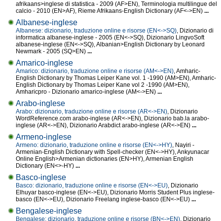
afrikaans>inglese di statistica - 2009 (AF>EN), Terminologia multilingue del
calcio - 2010 (EN>AF), Rieme Afrikaans-English Dictionary (AF<->EN)
...
Albanese-inglese
Albanese: dizionario, traduzione online e risorse (EN<->SQ)
, Dizionario di
informatica albanese-inglese - 2005 (EN<->SQ), Dizionario LingvoSoft
albanese-inglese (EN<->SQ), Albanian>English Dictionary by Leonard
Newmark - 2005 (SQ>EN)
...
Amarico-inglese
Amarico: dizionario, traduzione online e risorse (AM<->EN)
, Amharic-
English Dictionary by Thomas Leiper Kane vol. 1 -1990 (AM>EN), Amharic-
English Dictionary by Thomas Leiper Kane vol 2 -1990 (AM>EN),
Amharicpro - Dizionario amarico-inglese (AM<->EN)
...
Arabo-inglese
Arabo: dizionario, traduzione online e risorse (AR<->EN)
, Dizionario
WordReference.com arabo-inglese (AR<->EN), Dizionario bab.la arabo-
inglese (AR<->EN), Dizionario Arabdict arabo-inglese (AR<->EN)
...
Armeno-inglese
Armeno: dizionario, traduzione online e risorse (EN<->HY)
, Nayiri -
Armenian-English Dictionary with Spell-checker (EN<->HY), Ankyunacar
Online English>Armenian dictionaries (EN>HY), Armenian English
Dictionary (EN<>-HY)
...
Basco-inglese
Basco: dizionario, traduzione online e risorse (EN<->EU)
, Dizionario
Elhuyar basco-inglese (EN<->EU), Dizionario Morris Student Plus inglese-
basco (EN<->EU), Dizionario Freelang inglese-basco (EN<->EU)
...
Bengalese-inglese
Bengalese: dizionario, traduzione online e risorse (BN<->EN)
, Dizionario