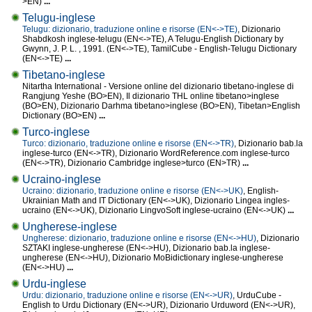
>EN)
...
Telugu-inglese
Telugu: dizionario, traduzione online e risorse (EN<->TE)
, Dizionario
Shabdkosh inglese-telugu (EN<->TE), A Telugu-English Dictionary by
Gwynn, J. P. L. , 1991. (EN<->TE), TamilCube - English-Telugu Dictionary
(EN<->TE)
...
Tibetano-inglese
Nitartha International - Versione online del dizionario tibetano-inglese di
Rangjung Yeshe (BO>EN), Il dizionario THL online tibetano>inglese
(BO>EN), Dizionario Darhma tibetano>inglese (BO>EN), Tibetan>English
Dictionary (BO>EN)
...
Turco-inglese
Turco: dizionario, traduzione online e risorse (EN<->TR)
, Dizionario bab.la
inglese-turco (EN<->TR), Dizionario WordReference.com inglese-turco
(EN<->TR), Dizionario Cambridge inglese>turco (EN>TR)
...
Ucraino-inglese
Ucraino: dizionario, traduzione online e risorse (EN<->UK)
, English-
Ukrainian Math and IT Dictionary (EN<->UK), Dizionario Lingea ingles-
ucraino (EN<->UK), Dizionario LingvoSoft inglese-ucraino (EN<->UK)
...
Ungherese-inglese
Ungherese: dizionario, traduzione online e risorse (EN<->HU)
, Dizionario
SZTAKI inglese-ungherese (EN<->HU), Dizionario bab.la inglese-
ungherese (EN<->HU), Dizionario MoBidictionary inglese-ungherese
(EN<->HU)
...
Urdu-inglese
Urdu: dizionario, traduzione online e risorse (EN<->UR)
, UrduCube -
English to Urdu Dictionary (EN<->UR), Dizionario Urduword (EN<->UR),