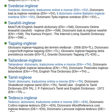
spagnolo (ES<->EN)
...
Svedese-inglese
Svedese: dizionario, traduzione online e risorse (EN<->SV)
, Dizionario
bab.la inglese-svedese (EN<->SV),
Il dizionario online Babylon inglese-
svedese (EN<->SV)
, Dizionario Tyda inglese-svedese (EN<->SV)
...
Swahili-inglese
MobiTUKI English-Swahili dictionary (EN<->SW), Dizionario Online
kiswahili (swahili) - inglese (EN<->SW), Dizionario bab.la inglese-swahili
(EN<->SW), The Kamusi Project - The Internet Living Swahili Dictionary
(EN<->SW)
...
Tagalog-inglese
Glossario inglese>tagalog dei termini elettorali - 2008 (EN>TL), Dizionario
LingvoSoft inglese-tagalog (EN<->TL), Glossario inglese>tagalog della
previdenza sociale (EN>TL), Grande Dizionario Tagalog (TL>EN)
...
Tailandese-inglese
Tailandese: dizionario, traduzione online e risorse (EN<->TH)
, Dizionario
Thai2English inglese-tailandese (EN<->TH), Dizionario Thainotes inglese-
tailandese (EN<->TH), English-Thai Dictionary (EN<->TH)
...
Tamil-inglese
Tamil: dizionario, traduzione online e risorse (EN<->TA)
, Dizionario
Shabdkosh inglese-tamil (EN<->TA), TamilCube - English to Tamil
Dictionary (EN-TA), J. P. Fabricius's Tamil and English Dictionary - 1972
(EN<->TA)
...
Tedesco-inglese
Tedesco: dizionario, traduzione online e risorse (DE<->EN)
, Dizionario
Collins inglese-tedesco (DE<->EN), Dizionario WordReference.com
inglese-tedesco (DE<->EN), Dizionario Larousse inglese-tedesco (DE<-