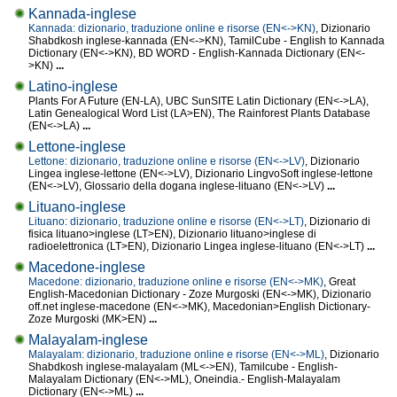
Kannada-inglese
Kannada: dizionario, traduzione online e risorse (EN<->KN)
, Dizionario
Shabdkosh inglese-kannada (EN<->KN), TamilCube - English to Kannada
Dictionary (EN<->KN), BD WORD - English-Kannada Dictionary (EN<-
>KN)
...
Latino-inglese
Plants For A Future (EN-LA), UBC SunSITE Latin Dictionary (EN<->LA),
Latin Genealogical Word List (LA>EN), The Rainforest Plants Database
(EN<->LA)
...
Lettone-inglese
Lettone: dizionario, traduzione online e risorse (EN<->LV)
, Dizionario
Lingea inglese-lettone (EN<->LV), Dizionario LingvoSoft inglese-lettone
(EN<->LV), Glossario della dogana inglese-lituano (EN<->LV)
...
Lituano-inglese
Lituano: dizionario, traduzione online e risorse (EN<->LT)
, Dizionario di
fisica lituano>inglese (LT>EN), Dizionario lituano>inglese di
radioelettronica (LT>EN), Dizionario Lingea inglese-lituano (EN<->LT)
...
Macedone-inglese
Macedone: dizionario, traduzione online e risorse (EN<->MK)
, Great
English-Macedonian Dictionary - Zoze Murgoski (EN<->MK), Dizionario
off.net inglese-macedone (EN<->MK), Macedonian>English Dictionary-
Zoze Murgoski (MK>EN)
...
Malayalam-inglese
Malayalam: dizionario, traduzione online e risorse (EN<->ML)
, Dizionario
Shabdkosh inglese-malayalam (ML<->EN), Tamilcube - English-
Malayalam Dictionary (EN<->ML), Oneindia.- English-Malayalam
Dictionary (EN<->ML)
...