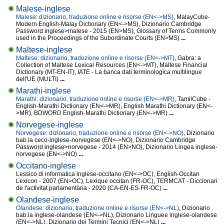
Malese-inglese
Malese: dizionario, traduzione online e risorse (EN<->MS)
, MalayCube-
Modern English-Malay Dictionary (EN<->MS), Dizionario Cambridge
Password inglese>malese - 2015 (EN>MS), Glossary of Terms Commonly
used in the Proceedings of the Subordinate Courts (EN>MS)
...
Maltese-inglese
Maltese: dizionario, traduzione online e risorse (EN<->MT)
, Gabra: a
Collection of Maltese Lexical Resources (EN<->MT), Maltese Financial
Dictionary (MT-EN-IT), IATE - La banca dati terminologica multilingue
dell'UE (MULTI)
...
Marathi-inglese
Marathi: dizionario, traduzione online e risorse (EN<->MR)
, TamilCube -
English-Marathi Dictionary (EN<->MR), English Marathi Dictionary (EN<-
>MR), BDWORD English-Marathi Dictionary (EN<->MR)
...
Norvegese-inglese
Norvegese: dizionario, traduzione online e risorse (EN<->NO)
, Dizionario
bab.la ceco-inglese-norvegese (EN<->NO), Dizionario Cambridge
Password inglese>norvegese - 2014 (EN>NO), Dizionario Lingea inglese-
norvegese (EN<->NO)
...
Occitano-inglese
Lessico di informatica inglese-occitano (EN<->OC), English-Occitan
Lexicon - 2007 (EN>OC), Lexique occitan (FR-OC), TERMCAT - Diccionari
de l'activitat parlamentària - 2020 (CA-EN-ES-FR-OC)
...
Olandese-inglese
Olandese: dizionario, traduzione online e risorse (EN<->NL)
, Dizionario
bab.la inglese-olandese (EN<->NL), Dizionario Linguee inglese-olandese
(EN<->NL), Dizionario dei Termini Tecnici (EN<->NL)
...