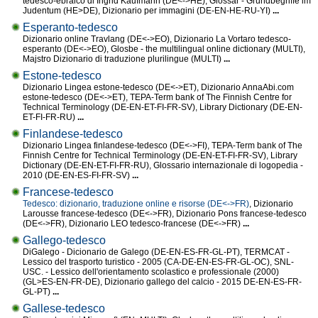
tedesco-ebraico di Ingrid Kaufmann (DE<->HE), Glossar - Grundbegriffe im
Judentum (HE>DE), Dizionario per immagini (DE-EN-HE-RU-YI)
...
Esperanto-tedesco
Dizionario online Travlang (DE<->EO), Dizionario La Vortaro tedesco-
esperanto (DE<->EO), Glosbe - the multilingual online dictionary (MULTI),
Majstro Dizionario di traduzione plurilingue (MULTI)
...
Estone-tedesco
Dizionario Lingea estone-tedesco (DE<->ET), Dizionario AnnaAbi.com
estone-tedesco (DE<->ET), TEPA-Term bank of The Finnish Centre for
Technical Terminology (DE-EN-ET-FI-FR-SV), Library Dictionary (DE-EN-
ET-FI-FR-RU)
...
Finlandese-tedesco
Dizionario Lingea finlandese-tedesco (DE<->FI), TEPA-Term bank of The
Finnish Centre for Technical Terminology (DE-EN-ET-FI-FR-SV), Library
Dictionary (DE-EN-ET-FI-FR-RU), Glossario internazionale di logopedia -
2010 (DE-EN-ES-FI-FR-SV)
...
Francese-tedesco
Tedesco: dizionario, traduzione online e risorse (DE<->FR)
, Dizionario
Larousse francese-tedesco (DE<->FR), Dizionario Pons francese-tedesco
(DE<->FR), Dizionario LEO tedesco-francese (DE<->FR)
...
Gallego-tedesco
DiGalego - Dicionario de Galego (DE-EN-ES-FR-GL-PT), TERMCAT -
Lessico del trasporto turistico - 2005 (CA-DE-EN-ES-FR-GL-OC), SNL-
USC. - Lessico dell'orientamento scolastico e professionale (2000)
(GL>ES-EN-FR-DE), Dizionario gallego del calcio - 2015 DE-EN-ES-FR-
GL-PT)
...
Gallese-tedesco