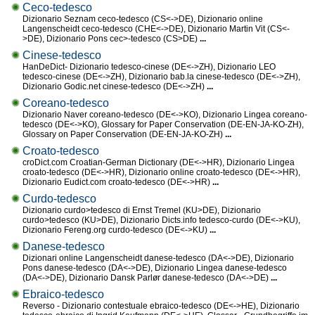
Ceco-tedesco
Dizionario Seznam ceco-tedesco (CS<->DE), Dizionario online
Langenscheidt ceco-tedesco (CHE<->DE), Dizionario Martin Vit (CS<-
>DE), Dizionario Pons cec>-tedesco (CS>DE)
...
Cinese-tedesco
HanDeDict- Dizionario tedesco-cinese (DE<->ZH), Dizionario LEO
tedesco-cinese (DE<->ZH), Dizionario bab.la cinese-tedesco (DE<->ZH),
Dizionario Godic.net cinese-tedesco (DE<->ZH)
...
Coreano-tedesco
Dizionario Naver coreano-tedesco (DE<->KO), Dizionario Lingea coreano-
tedesco (DE<->KO), Glossary for Paper Conservation (DE-EN-JA-KO-ZH),
Glossary on Paper Conservation (DE-EN-JA-KO-ZH)
...
Croato-tedesco
croDict.com Croatian-German Dictionary (DE<->HR), Dizionario Lingea
croato-tedesco (DE<->HR), Dizionario online croato-tedesco (DE<->HR),
Dizionario Eudict.com croato-tedesco (DE<->HR)
...
Curdo-tedesco
Dizionario curdo>tedesco di Ernst Tremel (KU>DE), Dizionario
curdo>tedesco (KU>DE), Dizionario Dicts.info tedesco-curdo (DE<->KU),
Dizionario Fereng.org curdo-tedesco (DE<->KU)
...
Danese-tedesco
Dizionari online Langenscheidt danese-tedesco (DA<->DE), Dizionario
Pons danese-tedesco (DA<->DE), Dizionario Lingea danese-tedesco
(DA<->DE), Dizionario Dansk Parlør danese-tedesco (DA<->DE)
...
Ebraico-tedesco
Reverso - Dizionario contestuale ebraico-tedesco (DE<->HE), Dizionario