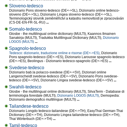
Sloveno-tedesco
Dizionario Pons sloveno-tedesco (DE<->SL), Dizionario online tedesco-
sloveno (DE<->SL), Dizionario Lingea sloveno-tedesco (DE<->SL),
Terminologický slovník zeměměřictví a katastru nemovitostí je zpracováván
(CS-DE-EN-FR-SL-RU)
...
Somalo-tedesco
Glosbe - the multilingual online dictionary (MULTI), Kaannos Ilmainen
Sanakirja (MULTI), Tradukka Mulitlingual Dictionary (MULTI),
Dizionario
LOGOS (MULTI)
...
Spagnolo-tedesco
Tedesco: dizionario, traduzione online e risorse (DE<->ES)
, Dizionario
Pons spagnolo-tedesco (DE<->ES), Dizionario Larousse spagnolo-tedesco
(DE<->ES), Beolingus - Dizionario tedesco-spagnolo (DE<->ES)
...
Svedese-tedesco
Dizionario bab.la polacco-svedese (DE<->SV), Dizionari online
Langenscheidt svedese-tedesco (DE<->SV), Dizionario Pons svedese-
tedesco (DE<->SV), Dizionario Lingea svedese-tedesco (DE<->SV)
...
Swahili-tedesco
Glosbe - the multilingual online dictionary (MULTI), SilvaTerm - Database di
terminologia forestale (MULTI),
Dizionario LOGOS (MULTI)
, Demopedia:
Dizionario demografico multilingue (MULTI)
...
Tailandese-tedesco
Dizionario Longdo tedesco-tailandese (DE<->TH), EasyThai German-Thai
Dictionary (DE<->TH), Dizionario Lingea tailandese-tedesco (DE<->TH),
Thai Wörterbuch (DE<->TH)
...
Tamil-tedesco