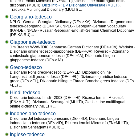
Ricerca termini Microsoft (EN>MULTI), Glosbe - the multilingual online
dictionary (MULTI),
Dicts.info - FDP Dizionario Universale (MULTI)
,
Tradukka Mulitlingual Dictionary (MULTI)
...
Georgiano-tedesco
NPLG - German-Georgian Dictionary (DE<->KA), Dizionario Targmne.com
tedesco-georgiano (DE<->KA), NPLG - Georgian-German Vocabulary
(KA>DE), NPLG - Russian-Georgian-English-German Chemical Dictionary
(DE-KA-RU)
...
Giapponese-tedesco
Jim Breen's WWWJDIC Japanese-German Dictionary (DE<->JA), Wadoku -
Dizionario online tedesco-giapponese (DE<->JA), Reverso - Dizionario
contestuale giapponese-tedesco (DE<->JA), Dizionario Lingea
giapponese-tedesco (DE<->JA)
...
Greco-tedesco
Dizionario Pons greco-tedesco (DE<->EL), Dizionario online
Langenscheidt greco-tedesco (DE<->EL), Dizionario giuridico tedesco-
greco (DE<->EL), Dizionario bilingue Thrace Branche greco-tedesco (DE<-
>EL)
...
Hindi-tedesco
Dizionario tedesco-hindi - 2003 (DE<->HI), Ricerca termini Microsoft
(EN>MULTI), Dizionario Sensagent (MULTI), Glosbe - the multilingual
online dictionary (MULTI)
...
Indonesiano-tedesco
Dizionario Jot tedesco-indonesiano (DE<->ID), Dizionario Lingea
indonesiano-tedesco (DE<->ID), Ricerca termini Microsoft (EN>MULTI),
Dizionario Sensagent (MULTI)
...
Inglese-tedesco