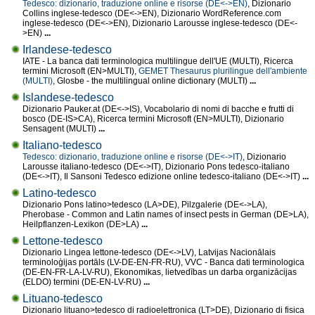
Tedesco: dizionario, traduzione online e risorse (DE<->EN)
, Dizionario
Collins inglese-tedesco (DE<->EN), Dizionario WordReference.com
inglese-tedesco (DE<->EN), Dizionario Larousse inglese-tedesco (DE<-
>EN)
...
Irlandese-tedesco
IATE - La banca dati terminologica multilingue dell'UE (MULTI), Ricerca
termini Microsoft (EN>MULTI),
GEMET Thesaurus plurilingue dell'ambiente
(MULTI)
, Glosbe - the multilingual online dictionary (MULTI)
...
Islandese-tedesco
Dizionario Pauker.at (DE<->IS), Vocabolario di nomi di bacche e frutti di
bosco (DE-IS>CA), Ricerca termini Microsoft (EN>MULTI), Dizionario
Sensagent (MULTI)
...
Italiano-tedesco
Tedesco: dizionario, traduzione online e risorse (DE<->IT)
, Dizionario
Larousse italiano-tedesco (DE<->IT), Dizionario Pons tedesco-italiano
(DE<->IT), Il Sansoni Tedesco edizione online tedesco-italiano (DE<->IT)
...
Latino-tedesco
Dizionario Pons latino>tedesco (LA>DE), Pilzgalerie (DE<->LA),
Pherobase - Common and Latin names of insect pests in German (DE>LA),
Heilpflanzen-Lexikon (DE>LA)
...
Lettone-tedesco
Dizionario Lingea lettone-tedesco (DE<->LV), Latvijas Nacionālais
terminoloģijas portāls (LV-DE-EN-FR-RU), VVC - Banca dati terminologica
(DE-EN-FR-LA-LV-RU), Ekonomikas, lietvedības un darba organizācijas
(ELDO) termini (DE-EN-LV-RU)
...
Lituano-tedesco
Dizionario lituano>tedesco di radioelettronica (LT>DE), Dizionario di fisica