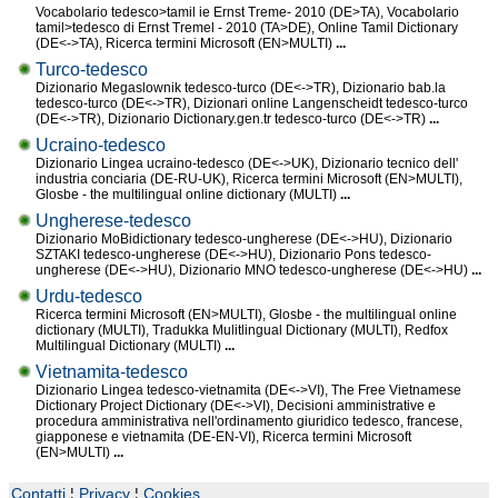
Vocabolario tedesco>tamil ie Ernst Treme- 2010 (DE>TA), Vocabolario
tamil>tedesco di Ernst Tremel - 2010 (TA>DE), Online Tamil Dictionary
(DE<->TA), Ricerca termini Microsoft (EN>MULTI)
...
Turco-tedesco
Dizionario Megaslownik tedesco-turco (DE<->TR), Dizionario bab.la
tedesco-turco (DE<->TR), Dizionari online Langenscheidt tedesco-turco
(DE<->TR), Dizionario Dictionary.gen.tr tedesco-turco (DE<->TR)
...
Ucraino-tedesco
Dizionario Lingea ucraino-tedesco (DE<->UK), Dizionario tecnico dell'
industria conciaria (DE-RU-UK), Ricerca termini Microsoft (EN>MULTI),
Glosbe - the multilingual online dictionary (MULTI)
...
Ungherese-tedesco
Dizionario MoBidictionary tedesco-ungherese (DE<->HU), Dizionario
SZTAKI tedesco-ungherese (DE<->HU), Dizionario Pons tedesco-
ungherese (DE<->HU), Dizionario MNO tedesco-ungherese (DE<->HU)
...
Urdu-tedesco
Ricerca termini Microsoft (EN>MULTI), Glosbe - the multilingual online
dictionary (MULTI), Tradukka Mulitlingual Dictionary (MULTI), Redfox
Multilingual Dictionary (MULTI)
...
Vietnamita-tedesco
Dizionario Lingea tedesco-vietnamita (DE<->VI), The Free Vietnamese
Dictionary Project Dictionary (DE<->VI), Decisioni amministrative e
procedura amministrativa nell'ordinamento giuridico tedesco, francese,
giapponese e vietnamita (DE-EN-VI), Ricerca termini Microsoft
(EN>MULTI)
...
Contatti
¦
Privacy
¦
Cookies