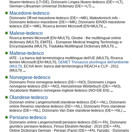
lituano>tedesco (LT>DE), Dizionario Lingea lituano-tedesco (DE<->LT),
German-Lithuanian Universal Dictionary (DE<->LT)
...
Macedone-tedesco
Dizionario Off.net macedone-tedesco (DE<->MK), Makedonisch.info -
Dizionario tedesco-macedone (DE<->MK), Dizionario IDIVIDI macedone-
tedesco (DE<->MK), Ricerca termini Microsoft (EN>MULTI)
...
Malese-tedesco
Ricerca termini Microsoft (EN>MULTI), Glosbe - the multilingual online
dictionary (MULTI), EMITEL - European Medical Imaging Technology e-
Encyclopaedia (MULTI), Tradukka Mulitlingual Dictionary (MULTI)
...
Maltese-tedesco
IATE - La banca dati terminologica multilingue dell'UE (MULTI), Ricerca
termini Microsoft (EN>MULTI),
GEMET Thesaurus plurilingue dell'ambiente
(MULTI)
, ECHA-term: banca dati terminologica REACH e CLP - 2011
(MULTI)
...
Norvegese-tedesco
Dizionario Pons norvegese-tedesco (DE<->NO), Dizionario Lingea
norvegese-tedesco (DE<->NO), Heinzelnisse Wörterbuch (DE<->NO),
Vocabolario filatelico norvegese-inglese-tedesco (NO>DE-EN)
...
Olandese-tedesco
Dizionari online Langenscheidt olandese-tedesco (DE<->NL), Dizionario
online Reverso olandese-tedesco (DE<->NL), Dizionario Pons olandese-
tedesco (DE<->NL), Dizionario Van Dale olandese-tedesco (DE<->NL)
...
Persiano-tedesco
Dizionario online Langenscheidt persiano-tedesco (DE<>-FA), Dizionario
giuridico persiano-tedesco, Firous Ebrahim-Nesbat - 2010 (DE<->FA),
Online Dictionary German - Persian (Farsi) (DE<->FA), Farsidic - Dizionario