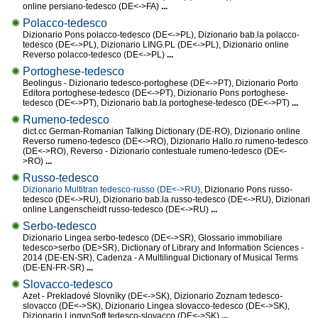
online persiano-tedesco (DE<->FA)
...
Polacco-tedesco
Dizionario Pons polacco-tedesco (DE<->PL), Dizionario bab.la polacco-
tedesco (DE<->PL), Dizionario LING.PL (DE<->PL), Dizionario online
Reverso polacco-tedesco (DE<->PL)
...
Portoghese-tedesco
Beolingus - Dizionario tedesco-portoghese (DE<->PT), Dizionario Porto
Editora portoghese-tedesco (DE<->PT), Dizionario Pons portoghese-
tedesco (DE<->PT), Dizionario bab.la portoghese-tedesco (DE<->PT)
...
Rumeno-tedesco
dict.cc German-Romanian Talking Dictionary (DE-RO), Dizionario online
Reverso rumeno-tedesco (DE<->RO), Dizionario Hallo.ro rumeno-tedesco
(DE<->RO), Reverso - Dizionario contestuale rumeno-tedesco (DE<-
>RO)
...
Russo-tedesco
Dizionario Multitran tedesco-russo (DE<->RU)
, Dizionario Pons russo-
tedesco (DE<->RU), Dizionario bab.la russo-tedesco (DE<->RU), Dizionari
online Langenscheidt russo-tedesco (DE<->RU)
...
Serbo-tedesco
Dizionario Lingea serbo-tedesco (DE<->SR), Glossario immobiliare
tedesco>serbo (DE>SR), Dictionary of Library and Information Sciences -
2014 (DE-EN-SR), Cadenza - A Multilingual Dictionary of Musical Terms
(DE-EN-FR-SR)
...
Slovacco-tedesco
Azet - Prekladové Slovníky (DE<->SK), Dizionario Zoznam tedesco-
slovacco (DE<->SK), Dizionario Lingea slovacco-tedesco (DE<->SK),
Dizionario LingvoSoft tedesco-slovacco (DE<->SK)
...