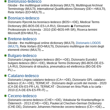
Bielorusso-tedesco
Glosbe - the multilingual online dictionary (MULTI), Multilingual Archival
Terminology (MULTI), International Qualifications Glossary (DE<->MULTI),
Reta Vortaro (EO>MULTI)
...
Bosniaco-tedesco
Dizionario Rjecnik.ba bosniaco-tedesco (BOS<->DE), Medical Terms
Dictionary (BG-BOS-DE-ES-LA-RU), Glossario � Formazione
Professionale in Azienda - 2010 (DE>BOS-HR-SR), Ricerca termini
Microsoft (EN>MULTI)
...
Bretone-tedesco
Glosbe - the multilingual online dictionary (MULTI),
Dizionario LOGOS
(MULTI)
, Reta Vortaro (EO>MULTI), Dizionario multilingue dei nomi degli
elementi chimici (MULTI)
...
Bulgaro-tedesco
Dizionario Lingea bulgaro-tedesco (BG<->DE), Dizionario Eurodict
bulgaro-tedesco (BG<->DE), Medical Terms Dictionary (BG-BOS-DE-ES-
LA-RU), Dizionario di idraulica, pneumatica ed elettronica (BG-DE-EN-
PL)
...
Catalano-tedesco
Dizionario Lingea catalano-tedesco (CA<->DE), Dizionario GPL catalano-
tedesco (CA<->DE), TERMCAT - Dizionario degli uccelli del mondo - 2020
(CA-DE-EN-ES-FR-LA), TERMCAT - Diccionari en línia Plats a la carta -
2010 (CA-DE-EN-ES-FR-IT)
...
Ceceno-tedesco
Dizionario ceceno-tedesco (CHE<->DE), Vokabular für Krankenpflege in
Österreich - 2013 (CHE<->DE), Pauker.at Chechen-German Dictionary
(CHE-DE), Dizionario Johannes Heinecke ceceno-tedesco (CE<->DE)
...