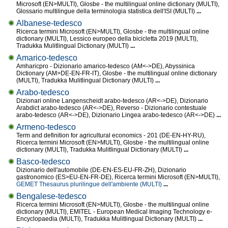
Microsoft (EN>MULTI), Glosbe - the multilingual online dictionary (MULTI),
Glossario multilingue della terminologia statistica dell'ISI (MULTI)
...
Albanese-tedesco
Ricerca termini Microsoft (EN>MULTI), Glosbe - the multilingual online
dictionary (MULTI), Lessico europeo della bicicletta 2019 (MULTI),
Tradukka Mulitlingual Dictionary (MULTI)
...
Amarico-tedesco
Amharicpro - Dizionario amarico-tedesco (AM<->DE), Abyssinica
Dictionary (AM>DE-EN-FR-IT), Glosbe - the multilingual online dictionary
(MULTI), Tradukka Mulitlingual Dictionary (MULTI)
...
Arabo-tedesco
Dizionari online Langenscheidt arabo-tedesco (AR<->DE), Dizionario
Arabdict arabo-tedesco (AR<->DE), Reverso - Dizionario contestuale
arabo-tedesco (AR<->DE), Dizionario Lingea arabo-tedesco (AR<->DE)
...
Armeno-tedesco
Term and definition for agricultural economics - 201 (DE-EN-HY-RU),
Ricerca termini Microsoft (EN>MULTI), Glosbe - the multilingual online
dictionary (MULTI), Tradukka Mulitlingual Dictionary (MULTI)
...
Basco-tedesco
Dizionario dell'automobile (DE-EN-ES-EU-FR-ZH), Dizionario
gastronomico (ES>EU-EN-FR-DE), Ricerca termini Microsoft (EN>MULTI),
GEMET Thesaurus plurilingue dell'ambiente (MULTI)
...
Bengalese-tedesco
Ricerca termini Microsoft (EN>MULTI), Glosbe - the multilingual online
dictionary (MULTI), EMITEL - European Medical Imaging Technology e-
Encyclopaedia (MULTI), Tradukka Mulitlingual Dictionary (MULTI)
...