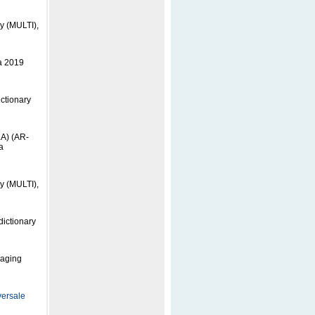
ry (MULTI),
ta 2019
ctionary
LA) (AR-
a
ry (MULTI),
dictionary
maging
versale