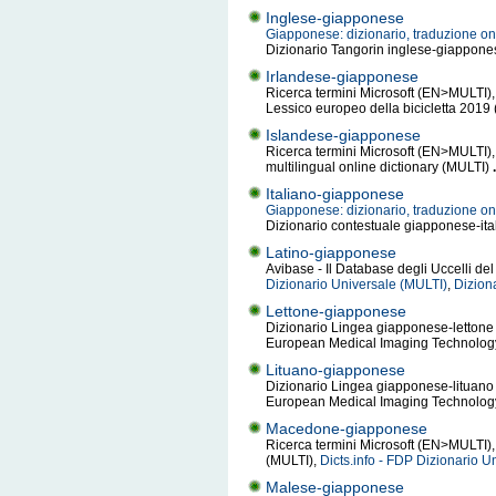
Inglese-giapponese
Giapponese: dizionario, traduzione on
Dizionario Tangorin inglese-giappon
Irlandese-giapponese
Ricerca termini Microsoft (EN>MULTI), 
Lessico europeo della bicicletta 2019
Islandese-giapponese
Ricerca termini Microsoft (EN>MULTI),
multilingual online dictionary (MULTI)
.
Italiano-giapponese
Giapponese: dizionario, traduzione onl
Dizionario contestuale giapponese-ital
Latino-giapponese
Avibase - Il Database degli Uccelli de
Dizionario Universale (MULTI)
,
Dizion
Lettone-giapponese
Dizionario Lingea giapponese-lettone
European Medical Imaging Technolog
Lituano-giapponese
Dizionario Lingea giapponese-lituano 
European Medical Imaging Technolog
Macedone-giapponese
Ricerca termini Microsoft (EN>MULTI), 
(MULTI),
Dicts.info - FDP Dizionario U
Malese-giapponese