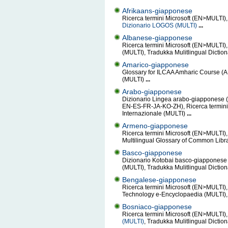
Afrikaans-giapponese
Ricerca termini Microsoft (EN>MULTI), 
Dizionario LOGOS (MULTI)
...
Albanese-giapponese
Ricerca termini Microsoft (EN>MULTI), 
(MULTI), Tradukka Mulitlingual Dictio
Amarico-giapponese
Glossary for ILCAA Amharic Course (AM>
(MULTI)
...
Arabo-giapponese
Dizionario Lingea arabo-giapponese (A
EN-ES-FR-JA-KO-ZH), Ricerca termini 
Internazionale (MULTI)
...
Armeno-giapponese
Ricerca termini Microsoft (EN>MULTI), 
Multilingual Glossary of Common Libr
Basco-giapponese
Dizionario Kotobai basco-giapponese (
(MULTI), Tradukka Mulitlingual Dictio
Bengalese-giapponese
Ricerca termini Microsoft (EN>MULTI),
Technology e-Encyclopaedia (MULTI), 
Bosniaco-giapponese
Ricerca termini Microsoft (EN>MULTI), 
(MULTI)
, Tradukka Mulitlingual Dictio