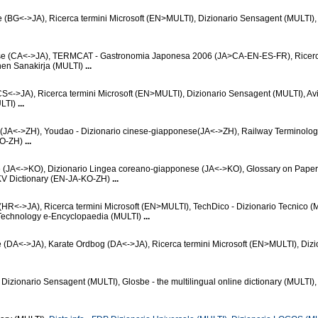
 (BG<->JA), Ricerca termini Microsoft (EN>MULTI), Dizionario Sensagent (MULTI)
ese (CA<->JA), TERMCAT - Gastronomia Japonesa 2006 (JA>CA-EN-ES-FR), Ricerc
nen Sanakirja (MULTI)
...
<->JA), Ricerca termini Microsoft (EN>MULTI), Dizionario Sensagent (MULTI), Avib
ULTI)
...
 (JA<->ZH), Youdao - Dizionario cinese-giapponese(JA<->ZH), Railway Terminolo
KO-ZH)
...
 (JA<->KO), Dizionario Lingea coreano-giapponese (JA<->KO), Glossary on Paper
V Dictionary (EN-JA-KO-ZH)
...
HR<->JA), Ricerca termini Microsoft (EN>MULTI), TechDico - Dizionario Tecnico (
Technology e-Encyclopaedia (MULTI)
...
(DA<->JA), Karate Ordbog (DA<->JA), Ricerca termini Microsoft (EN>MULTI), Dizi
 Dizionario Sensagent (MULTI), Glosbe - the multilingual online dictionary (MULTI)