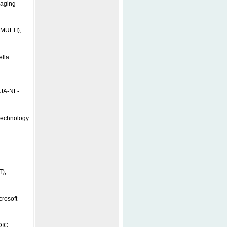
maging
(MULTI),
ella
-JA-NL-
 Technology
),
rosoft
DIC