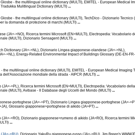
 Glosbe - the multilingual online dictionary (MULTI), EMITEL - European Medical I
Tradukka Mulitlingual Dictionary (MULTI)
...
Glosbe - the multilingual online dictionary (MULTI), TechDico - Dizionario Tecnico 
i per la domanda di protezione di marchi.(MULTI)
...
se (JA<->NO), Ricerca termini Microsoft (EN>MULTI), Electropedia: Vocabolario d
onale (MULTI), Dizionario Sensagent (MULTI)
...
Dictionary (JA<->NL), Dizionario Lingea giapponese-olandese (JA<->NL),
JA<->NL), Energy-Related Environmental Impact of Buildings Glossary (DE-EN-FR
- the multilingual online dictionary (MULTI), EMITEL - European Medical Imaging
a dell'Associazione mondiale della strada - AIPCR (MULTI)
...
(JA<->PL), Ricerca termini Microsoft (EN>MULTI), Electropedia: Vocabolario della
nale (MULTI), Avibase - Il Database degli Uccelli del Mondo (MULTI)
...
pponese-portoghese (JA<->PT), Dizionario Lingea giapponese-portoghese (JA<->PT
JA), Glossario giapponese>portoghese di aikido (JA>PT)
...
(JA<->RO), Dizionario giapponese>rumeno di aikido (JA>RO), Ricerca termini Mic
MULTI)
...
o (JA<->RU)
, Dizionario YakuRu giapponese-russo (JA<->RU), Jim Breen's WWWJ