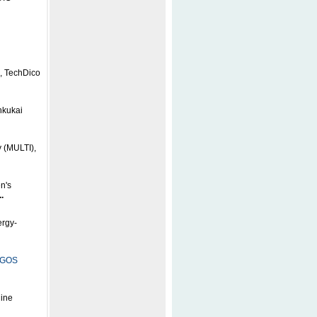
, TechDico
nkukai
y (MULTI),
n's
..
rgy-
OGOS
line