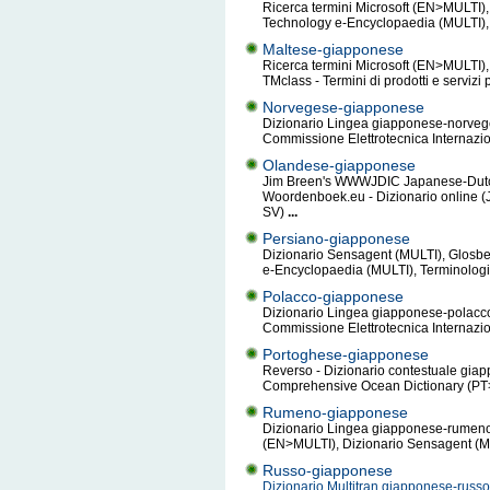
Ricerca termini Microsoft (EN>MULTI),
Technology e-Encyclopaedia (MULTI), 
Maltese-giapponese
Ricerca termini Microsoft (EN>MULTI), 
TMclass - Termini di prodotti e serviz
Norvegese-giapponese
Dizionario Lingea giapponese-norvege
Commissione Elettrotecnica Internazi
Olandese-giapponese
Jim Breen's WWWJDIC Japanese-Dutch 
Woordenboek.eu - Dizionario online (
SV)
...
Persiano-giapponese
Dizionario Sensagent (MULTI), Glosbe 
e-Encyclopaedia (MULTI), Terminologi
Polacco-giapponese
Dizionario Lingea giapponese-polacco 
Commissione Elettrotecnica Internazio
Portoghese-giapponese
Reverso - Dizionario contestuale gia
Comprehensive Ocean Dictionary (PT>
Rumeno-giapponese
Dizionario Lingea giapponese-rumeno 
(EN>MULTI), Dizionario Sensagent (
Russo-giapponese
Dizionario Multitran giapponese-russ