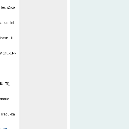
, TechDico
a termini
ase - Il
gy (DE-EN-
MULTI),
onario
, Tradukka