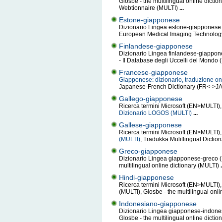
Glosbe - the multilingual online dictio
Webtionnaire (MULTI)
...
Estone-giapponese
Dizionario Lingea estone-giapponese 
European Medical Imaging Technolog
Finlandese-giapponese
Dizionario Lingea finlandese-giappone
- Il Database degli Uccelli del Mondo
Francese-giapponese
Giapponese: dizionario, traduzione on
Japanese-French Dictionary (FR<->JA)
Gallego-giapponese
Ricerca termini Microsoft (EN>MULTI), 
Dizionario LOGOS (MULTI)
...
Gallese-giapponese
Ricerca termini Microsoft (EN>MULTI), 
(MULTI)
, Tradukka Mulitlingual Dictio
Greco-giapponese
Dizionario Lingea giapponese-greco (E
multilingual online dictionary (MULTI)
.
Hindi-giapponese
Ricerca termini Microsoft (EN>MULTI),
(MULTI), Glosbe - the multilingual onl
Indonesiano-giapponese
Dizionario Lingea giapponese-indones
Glosbe - the multilingual online dicti