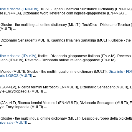
line e risorse (EN<->JA)
, JICST - Japan Chemical Substance Dictionary (EN<->JA)
ese (EN<->JA), Dizionario WordReference.com inglese-giapponese (EN<->JA)
...
Glosbe - the multilingual online dictionary (MULTI), TechDico - Dizionario Tecnico 
 (MULTI)
...
 Dizionario Sensagent (MULTI), Kaannos Ilmainen Sanakirja (MULTI), Glosbe - the
..
ine e risorse (IT<->JA)
, Itadict - Dizionario giapponese-italiano (IT<->JA), Reverso 
iano (IT<->JA), Reverso - Dizionario online italiano-giapponse (IT<->JA)
...
l Mondo (MULTI), Glosbe - the multilingual online dictionary (MULTI),
Dicts.info - FD
ario LOGOS (MULTI)
...
 (JA<->LV), Ricerca termini Microsoft (EN>MULTI), Dizionario Sensagent (MULTI), 
y e-Encyclopaedia (MULTI)
...
(JA<->LT), Ricerca termini Microsoft (EN>MULTI), Dizionario Sensagent (MULTI), 
y e-Encyclopaedia (MULTI)
...
Glosbe - the multilingual online dictionary (MULTI), Lessico europeo della biciclet
niversale (MULTI)
...