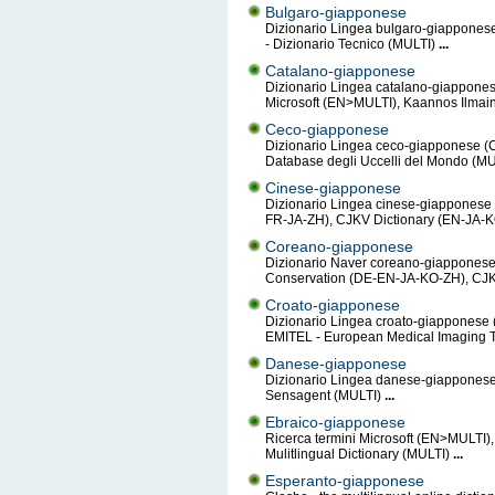
Bulgaro-giapponese
Dizionario Lingea bulgaro-giapponese
- Dizionario Tecnico (MULTI)
...
Catalano-giapponese
Dizionario Lingea catalano-giappon
Microsoft (EN>MULTI), Kaannos Ilmai
Ceco-giapponese
Dizionario Lingea ceco-giapponese (CS
Database degli Uccelli del Mondo (M
Cinese-giapponese
Dizionario Lingea cinese-giapponese
FR-JA-ZH), CJKV Dictionary (EN-JA-
Coreano-giapponese
Dizionario Naver coreano-giapponese
Conservation (DE-EN-JA-KO-ZH), CJK
Croato-giapponese
Dizionario Lingea croato-giapponese (
EMITEL - European Medical Imaging 
Danese-giapponese
Dizionario Lingea danese-giapponese 
Sensagent (MULTI)
...
Ebraico-giapponese
Ricerca termini Microsoft (EN>MULTI),
Mulitlingual Dictionary (MULTI)
...
Esperanto-giapponese