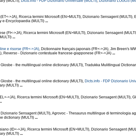
nary (MULTI),
Dicts.info - FDP Dizionario Universale (MULTI)
,
Dizionario LOGOS (MU
(ET<->JA), Ricerca termini Microsoft (EN>MULTI), Dizionario Sensagent (MULTI), 
y e-Encyclopaedia (MULTI)
...
se (FI<->JA), Ricerca termini Microsoft (EN>MULTI), Dizionario Sensagent (MULTI
 (MULTI)
...
line e risorse (FR<->JA)
, Dictionnaire français-japonais (FR<->JA), Jim Breen's
, Reverso - Dizionario contestuale francese-giapponese (FR<->JA)
...
Glosbe - the multilingual online dictionary (MULTI), Tradukka Mulitlingual Dictiona
Glosbe - the multilingual online dictionary (MULTI),
Dicts.info - FDP Dizionario Uni
nary (MULTI)
...
L<->JA), Ricerca termini Microsoft (EN>MULTI), Dizionario Sensagent (MULTI), Gl
..
 Dizionario Sensagent (MULTI), Agrovoc - Thesaurus multilingue di terminologia ag
ine dictionary (MULTI)
...
iano (ID<->JA), Ricerca termini Microsoft (EN>MULTI), Dizionario Sensagent (MUL
onary (MULTI)
...