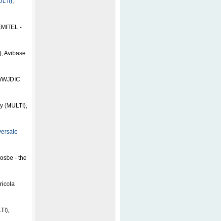
LTI)
,
EMITEL -
), Avibase
 WWWJDIC
ry (MULTI),
versale
osbe - the
ricola
TI),