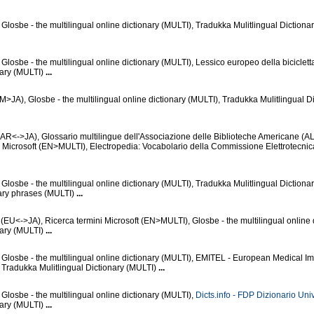
Glosbe - the multilingual online dictionary (MULTI), Tradukka Mulitlingual Dictiona
Glosbe - the multilingual online dictionary (MULTI), Lessico europeo della biciclet
nary (MULTI)
...
JA), Glosbe - the multilingual online dictionary (MULTI), Tradukka Mulitlingual Di
R<->JA), Glossario multilingue dell'Associazione delle Biblioteche Americane (A
Microsoft (EN>MULTI), Electropedia: Vocabolario della Commissione Elettrotecnic
Glosbe - the multilingual online dictionary (MULTI), Tradukka Mulitlingual Dictiona
ary phrases (MULTI)
...
EU<->JA), Ricerca termini Microsoft (EN>MULTI), Glosbe - the multilingual online 
nary (MULTI)
...
 Glosbe - the multilingual online dictionary (MULTI), EMITEL - European Medical I
Tradukka Mulitlingual Dictionary (MULTI)
...
Glosbe - the multilingual online dictionary (MULTI),
Dicts.info - FDP Dizionario Uni
nary (MULTI)
...