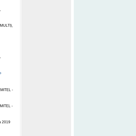
,
(MULTI),
-
P
EMITEL -
EMITEL -
ta 2019