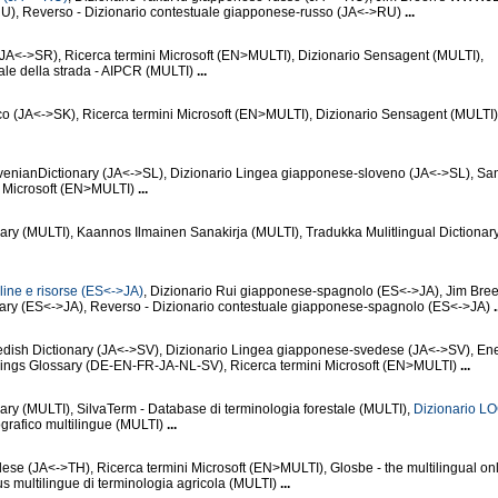
U), Reverso - Dizionario contestuale giapponese-russo (JA<->RU)
...
JA<->SR), Ricerca termini Microsoft (EN>MULTI), Dizionario Sensagent (MULTI),
ale della strada - AIPCR (MULTI)
...
o (JA<->SK), Ricerca termini Microsoft (EN>MULTI), Dizionario Sensagent (MULTI)
ianDictionary (JA<->SL), Dizionario Lingea giapponese-sloveno (JA<->SL), Sa
i Microsoft (EN>MULTI)
...
onary (MULTI), Kaannos Ilmainen Sanakirja (MULTI), Tradukka Mulitlingual Dictionar
line e risorse (ES<->JA)
, Dizionario Rui giapponese-spagnolo (ES<->JA), Jim Bree
y (ES<->JA), Reverso - Dizionario contestuale giapponese-spagnolo (ES<->JA)
.
sh Dictionary (JA<->SV), Dizionario Lingea giapponese-svedese (JA<->SV), Ene
dings Glossary (DE-EN-FR-JA-NL-SV), Ricerca termini Microsoft (EN>MULTI)
...
onary (MULTI), SilvaTerm - Database di terminologia forestale (MULTI),
Dizionario L
grafico multilingue (MULTI)
...
se (JA<->TH), Ricerca termini Microsoft (EN>MULTI), Glosbe - the multilingual on
s multilingue di terminologia agricola (MULTI)
...