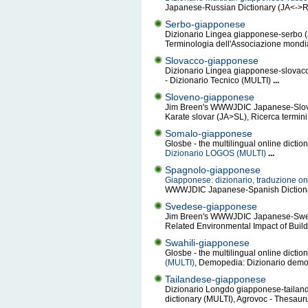
Japanese-Russian Dictionary (JA<->R
Serbo-giapponese
Dizionario Lingea giapponese-serbo (
Terminologia dell'Associazione mondi
Slovacco-giapponese
Dizionario Lingea giapponese-slovacc
- Dizionario Tecnico (MULTI)
...
Sloveno-giapponese
Jim Breen's WWWJDIC Japanese-Sloven
Karate slovar (JA>SL), Ricerca termin
Somalo-giapponese
Glosbe - the multilingual online dicti
Dizionario LOGOS (MULTI)
...
Spagnolo-giapponese
Giapponese: dizionario, traduzione on
WWWJDIC Japanese-Spanish Dictionar
Svedese-giapponese
Jim Breen's WWWJDIC Japanese-Swedi
Related Environmental Impact of Buil
Swahili-giapponese
Glosbe - the multilingual online dicti
(MULTI)
, Demopedia: Dizionario demo
Tailandese-giapponese
Dizionario Longdo giapponese-tailande
dictionary (MULTI), Agrovoc - Thesauru